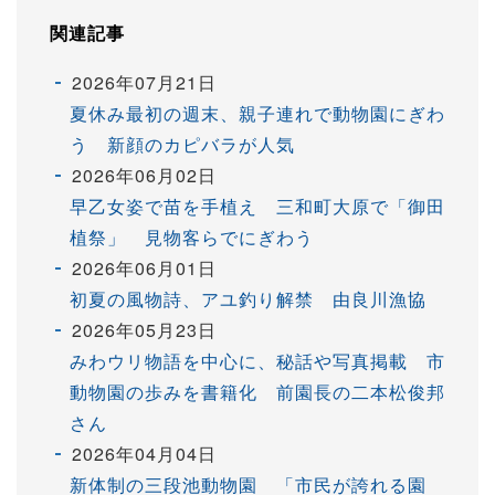
関連記事
2026年07月21日
夏休み最初の週末、親子連れで動物園にぎわ
う 新顔のカピバラが人気
2026年06月02日
早乙女姿で苗を手植え 三和町大原で「御田
植祭」 見物客らでにぎわう
2026年06月01日
初夏の風物詩、アユ釣り解禁 由良川漁協
2026年05月23日
みわウリ物語を中心に、秘話や写真掲載 市
動物園の歩みを書籍化 前園長の二本松俊邦
さん
2026年04月04日
新体制の三段池動物園 「市民が誇れる園