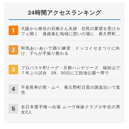
24時間アクセスランキング
大阪から移住の石橋さん夫婦 住民の要望を受けカ
フェ開く 過疎進む地域に憩いの場に 夜久野町稲
垣
和気あいあいで踊り練習 ドッコイセまつりに向
け、子らが手振り教わる
プロバスケBリーグ・京都ハンナリーズ 福知山で
７年ぶり試合 29、30日に三段池公園一帯で
不老長寿の実・ムベ 夜久野町日置の国道沿いで直
売
全日本選手権へ出場 ムーヴ体操クラブ小学生の男
女2人