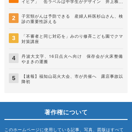
イヒア」 缶ラベルは中学生がデザイン 井上株式
会社
子宮頸がんは予防できる 産婦人科医杉山さん、検
診の重要性訴える
「不審者と同じ対応を」みのり修斉こども園でクマ
対策講座
丹波大文字、16日点火へ向け 保存会が火床整備
やまきの運搬
【速報】福知山花火大会、市が共催へ 露店事故以
降初
著作権について
このホームページに使用している記事、写真、図版はすべて