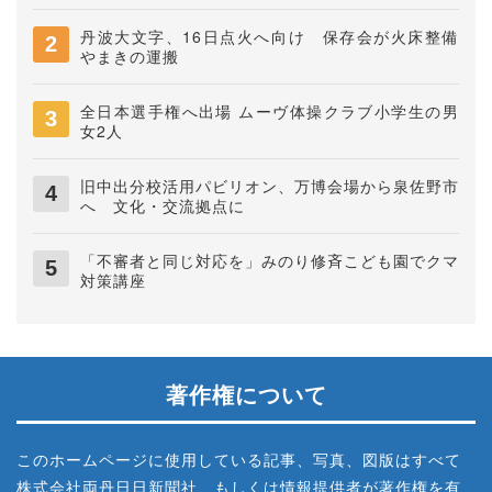
会社
丹波大文字、16日点火へ向け 保存会が火床整備
やまきの運搬
全日本選手権へ出場 ムーヴ体操クラブ小学生の男
女2人
旧中出分校活用パビリオン、万博会場から泉佐野市
へ 文化・交流拠点に
「不審者と同じ対応を」みのり修斉こども園でクマ
対策講座
著作権について
このホームページに使用している記事、写真、図版はすべて
株式会社両丹日日新聞社、もしくは情報提供者が著作権を有